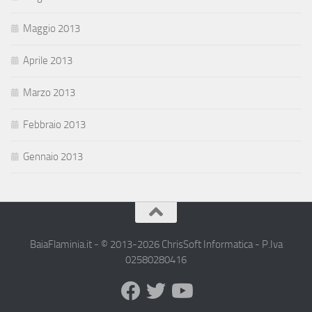
Maggio 2013
Aprile 2013
Marzo 2013
Febbraio 2013
Gennaio 2013
BaiaFlaminia.it - © 2013-2026 ChrisSoft Informatica - P.Iva
02580280416