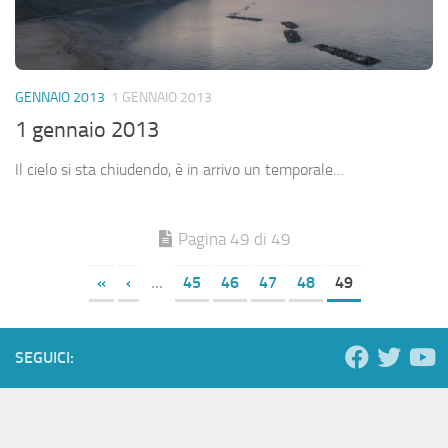
GENNAIO 2013
1 GENNAIO 2013
1 gennaio 2013
Il cielo si sta chiudendo, è in arrivo un temporale…
Pagina 49 di 49
«
‹
...
45
46
47
48
49
SEGUICI: