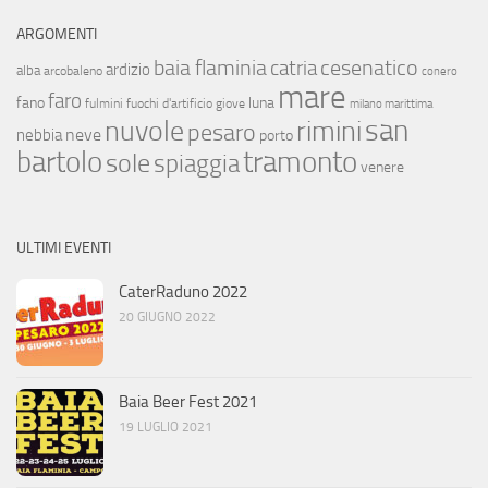
ARGOMENTI
baia flaminia
cesenatico
catria
ardizio
alba
arcobaleno
conero
mare
faro
fano
luna
fulmini
fuochi d'artificio
giove
milano marittima
san
nuvole
rimini
pesaro
neve
nebbia
porto
bartolo
tramonto
sole
spiaggia
venere
ULTIMI EVENTI
CaterRaduno 2022
20 GIUGNO 2022
Baia Beer Fest 2021
19 LUGLIO 2021