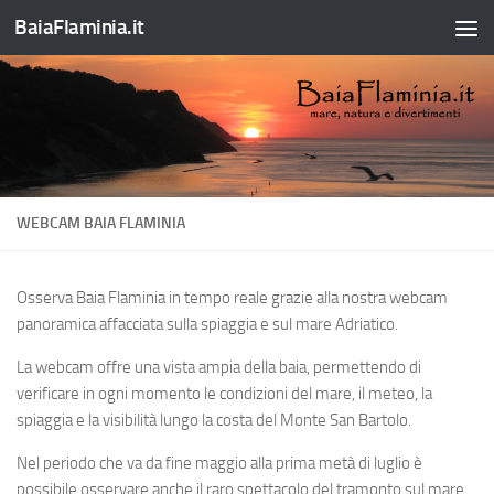
BaiaFlaminia.it
Salta al contenuto
WEBCAM BAIA FLAMINIA
Osserva Baia Flaminia in tempo reale grazie alla nostra webcam
panoramica affacciata sulla spiaggia e sul mare Adriatico.
La webcam offre una vista ampia della baia, permettendo di
verificare in ogni momento le condizioni del mare, il meteo, la
spiaggia e la visibilità lungo la costa del Monte San Bartolo.
Nel periodo che va da fine maggio alla prima metà di luglio è
possibile osservare anche il raro spettacolo del tramonto sul mare,