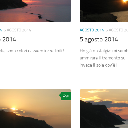
4
6 AGOSTO 2014
AGOSTO 2014
5 AGOSTO 2
o 2014
5 agosto 2014
e, sono colori davvero incredibili !
Ho già nostalgia: mi semb
ammirare il tramonto su
invece il sole dov’è !
0