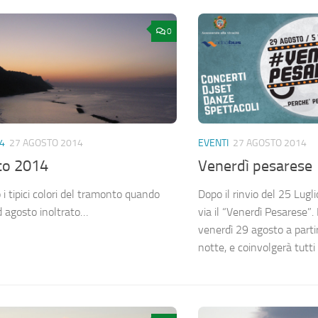
0
4
27 AGOSTO 2014
EVENTI
27 AGOSTO 2014
to 2014
Venerdì pesarese
i tipici colori del tramonto quando
Dopo il rinvio del 25 Lugl
d agosto inoltrato…
via il “Venerdì Pesarese”. L
venerdì 29 agosto a partir
notte, e coinvolgerà tutti 