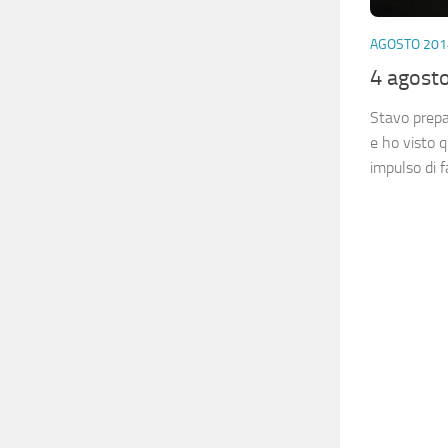
AGOSTO 201
4 agost
Stavo prepa
e ho visto q
impulso di 