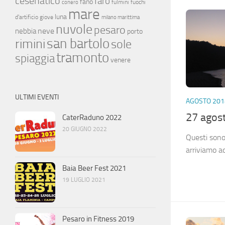
cesenatico
faro
fano
fulmini
fuochi
conero
mare
luna
d'artificio
giove
milano marittima
nuvole
pesaro
neve
nebbia
porto
san bartolo
rimini
sole
tramonto
spiaggia
venere
ULTIMI EVENTI
AGOSTO 201
27 agos
CaterRaduno 2022
20 GIUGNO 2022
Questi sono 
arriviamo a
Baia Beer Fest 2021
19 LUGLIO 2021
Pesaro in Fitness 2019