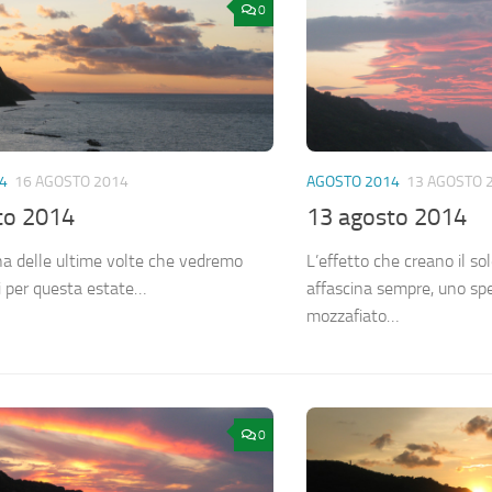
0
4
16 AGOSTO 2014
AGOSTO 2014
13 AGOSTO 
to 2014
13 agosto 2014
a delle ultime volte che vedremo
L’effetto che creano il so
ri per questa estate…
affascina sempre, uno sp
mozzafiato…
0