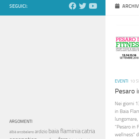
SEGUICI:
ARCHIV
EVENTI
10 
Pesaro i
Nei giorni 
in Baia Fla
lungomare, 
ARGOMENTI
“Pesaro in 
baia flaminia
catria
ardizio
alba
arcobaleno
wellness” d