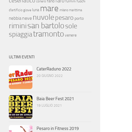
cesenatico
faro
fano
fulmini
fuochi
conero
mare
luna
d'artificio
giove
milano marittima
nuvole
pesaro
neve
nebbia
porto
san bartolo
rimini
sole
tramonto
spiaggia
venere
ULTIMI EVENTI
CaterRaduno 2022
20 GIUGNO 2022
Baia Beer Fest 2021
19 LUGLIO 2021
Pesaro in Fitness 2019