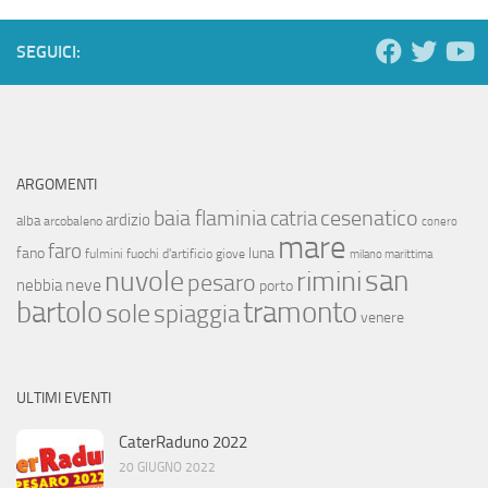
SEGUICI:
ARGOMENTI
baia flaminia
cesenatico
catria
ardizio
alba
arcobaleno
conero
mare
faro
fano
luna
fulmini
fuochi d'artificio
giove
milano marittima
san
nuvole
rimini
pesaro
neve
nebbia
porto
bartolo
tramonto
sole
spiaggia
venere
ULTIMI EVENTI
CaterRaduno 2022
20 GIUGNO 2022