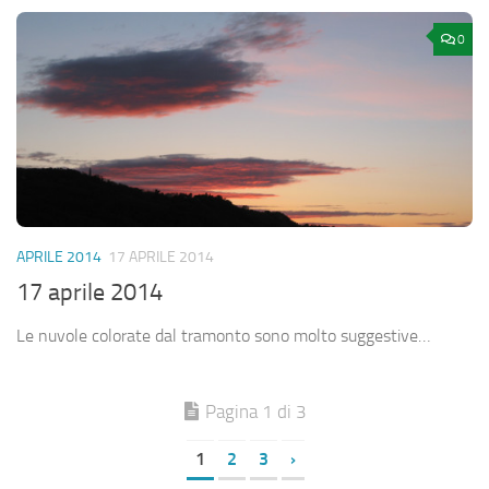
0
APRILE 2014
17 APRILE 2014
17 aprile 2014
Le nuvole colorate dal tramonto sono molto suggestive…
Pagina 1 di 3
1
2
3
›