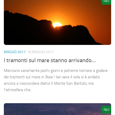
0
MAGGIO 2017
18 MAGGIO 2017
I tramonti sul mare stanno arrivando…
Mancano veramente pochi giorni e potremo tornare a godere
dei tramonti sul mare in Baia ! Ieri sera il sole si è andato
ancora a nascondere dietro il Monte San Bartolo, ma
l’atmosfera che...
0