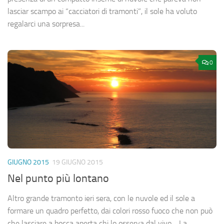
lasciar scampo ai “cacciatori di tramonti”, il sole ha voluto
regalarci una sorpresa...
0
GIUGNO 2015
19 GIUGNO 2015
Nel punto più lontano
Altro grande tramonto ieri sera, con le nuvole ed il sole a
formare un quadro perfetto, dai colori rosso fuoco che non può
che lasciare a bocca aperta chi lo osserva dal vivo… La...