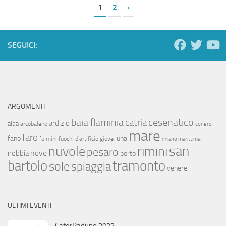
1
2
›
SEGUICI:
ARGOMENTI
baia flaminia
cesenatico
catria
ardizio
alba
arcobaleno
conero
mare
faro
fano
luna
fulmini
fuochi d'artificio
giove
milano marittima
san
nuvole
rimini
pesaro
neve
nebbia
porto
bartolo
tramonto
sole
spiaggia
venere
ULTIMI EVENTI