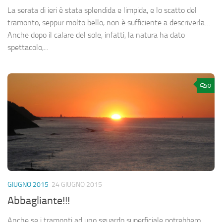
La serata di ieri è stata splendida e limpida, e lo scatto del
tramonto, seppur molto bello, non è sufficiente a descriverla…
Anche dopo il calare del sole, infatti, la natura ha dato
spettacolo,...
0
GIUGNO 2015
24 GIUGNO 2015
Abbagliante!!!
Anche se i tramonti ad uno sguardo superficiale potrebbero