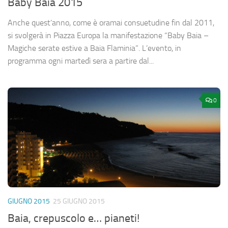
Baby Baia 2015
Anche quest’anno, come è oramai consuetudine fin dal 2011,
si svolgerà in Piazza Europa la manifestazione “Baby Baia –
Magiche serate estive a Baia Flaminia”. L’evento, in
programma ogni martedì sera a partire dal...
0
GIUGNO 2015
25 GIUGNO 2015
Baia, crepuscolo e… pianeti!