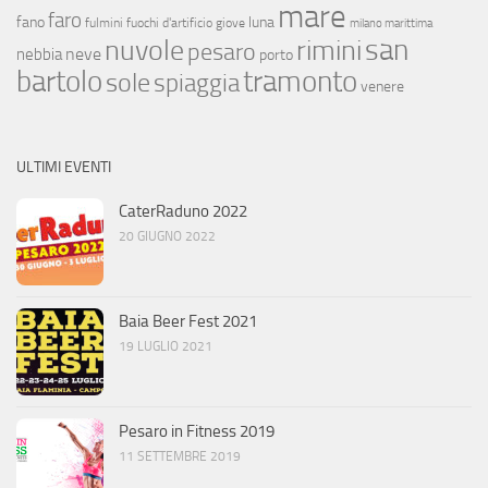
mare
faro
fano
luna
fulmini
fuochi d'artificio
giove
milano marittima
san
nuvole
rimini
pesaro
neve
nebbia
porto
bartolo
tramonto
sole
spiaggia
venere
ULTIMI EVENTI
CaterRaduno 2022
20 GIUGNO 2022
Baia Beer Fest 2021
19 LUGLIO 2021
Pesaro in Fitness 2019
11 SETTEMBRE 2019