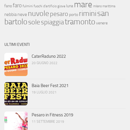
mare
faro
fano
luna
fulmini
fuochi d'artificio
giove
milano marittima
san
nuvole
rimini
pesaro
neve
nebbia
porto
bartolo
tramonto
sole
spiaggia
venere
ULTIMI EVENTI
CaterRaduno 2022
20 GIUGNO 2022
Baia Beer Fest 2021
19 LUGLIO 2021
Pesaro in Fitness 2019
11 SETTEMBRE 2019