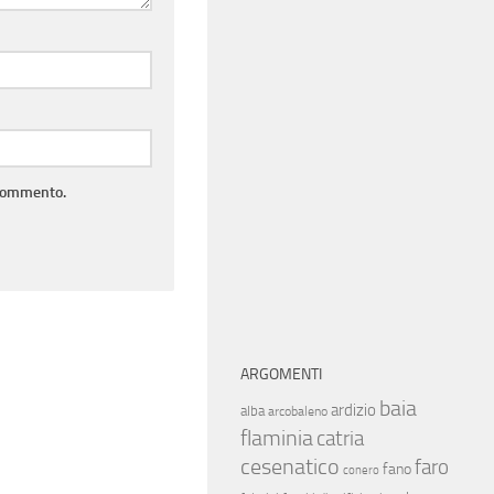
 commento.
ARGOMENTI
baia
ardizio
alba
arcobaleno
flaminia
catria
cesenatico
faro
fano
conero