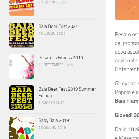
20 GIUGNO 2022
Baia Beer Fest 2021
Pesaro osp
19 LUGLIO 2021
dai progra
dove ascolt
Pesaro in Fitness 2019
nazionale (
11 SETTEMBRE 2019
l’intervent
Gli eventi 
Baia Beer Fest 2019 Summer
Popolo e a
Edition
Baia Flam
8 AGOSTO 2019
Giovedì 3
Baby Baia 2019
28 GIUGNO 2019
Dalle 18 al
e Massimo 