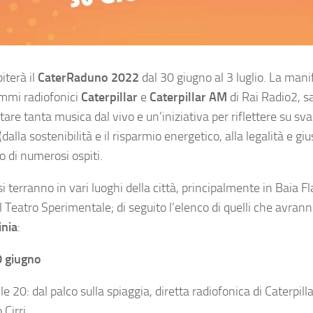
iterà il
CaterRaduno 2022
dal 30 giugno al 3 luglio. La man
mmi radiofonici
Caterpillar
e
Caterpillar AM
di Rai Radio2, s
are tanta musica dal vivo e un’iniziativa per riflettere su sva
dalla sostenibilità e il risparmio energetico, alla legalità e giu
o di numerosi ospiti.
si terranno in vari luoghi della città, principalmente in Baia F
l Teatro Sperimentale; di seguito l’elenco di quelli che avra
inia
:
0 giugno
le 20: dal palco sulla spiaggia, diretta radiofonica di Caterpi
Cirri