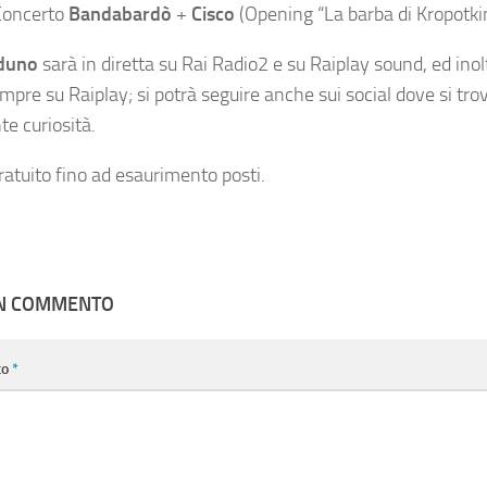
 Concerto
Bandabardò
+
Cisco
(Opening “La barba di Kropotki
duno
sarà in diretta su Rai Radio2 e su Raiplay sound, ed inol
mpre su Raiplay; si potrà seguire anche sui social dove si tr
te curiosità.
ratuito fino ad esaurimento posti.
UN COMMENTO
to
*