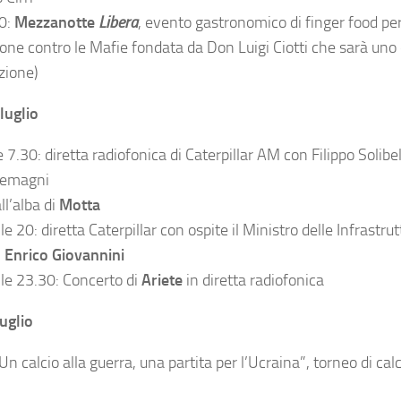
30:
Mezzanotte
Libera
, evento gastronomico di finger food per 
ione contro le Mafie fondata da Don Luigi Ciotti che sarà uno d
zione)
luglio
e 7.30: diretta radiofonica di Caterpillar AM con Filippo Solibel
demagni
ll’alba di
Motta
le 20: diretta Caterpillar con ospite il Ministro delle Infrastru
,
Enrico Giovannini
lle 23.30: Concerto di
Ariete
in diretta radiofonica
uglio
Un calcio alla guerra, una partita per l’Ucraina”, torneo di calc