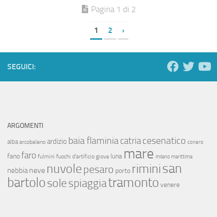
Pagina 1 di 2
1
2
›
SEGUICI:
ARGOMENTI
baia flaminia
cesenatico
catria
ardizio
alba
arcobaleno
conero
mare
faro
fano
luna
fulmini
fuochi d'artificio
giove
milano marittima
san
nuvole
rimini
pesaro
neve
nebbia
porto
bartolo
tramonto
sole
spiaggia
venere