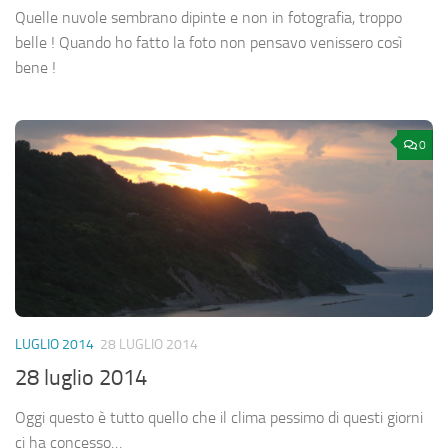
Quelle nuvole sembrano dipinte e non in fotografia, troppo
belle ! Quando ho fatto la foto non pensavo venissero così
bene !
0
LUGLIO 2014
28 LUGLIO 2014
28 luglio 2014
Oggi questo è tutto quello che il clima pessimo di questi giorni
ci ha concesso…