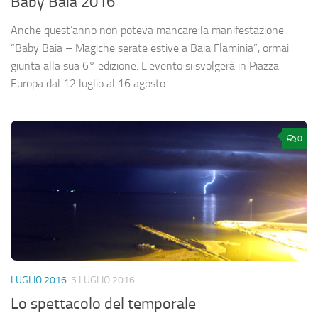
Baby Baia 2016
Anche quest’anno non poteva mancare la manifestazione
“Baby Baia – Magiche serate estive a Baia Flaminia”, ormai
giunta alla sua 6° edizione. L’evento si svolgerà in Piazza
Europa dal 12 luglio al 16 agosto...
0
LUGLIO 2016
5 LUGLIO 2016
Lo spettacolo del temporale