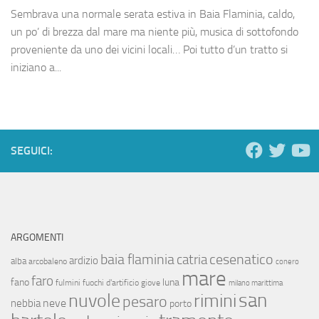
Sembrava una normale serata estiva in Baia Flaminia, caldo,
un po’ di brezza dal mare ma niente più, musica di sottofondo
proveniente da uno dei vicini locali… Poi tutto d’un tratto si
iniziano a...
SEGUICI:
ARGOMENTI
baia flaminia
cesenatico
catria
ardizio
alba
arcobaleno
conero
mare
faro
fano
luna
fulmini
fuochi d'artificio
giove
milano marittima
san
nuvole
rimini
pesaro
neve
nebbia
porto