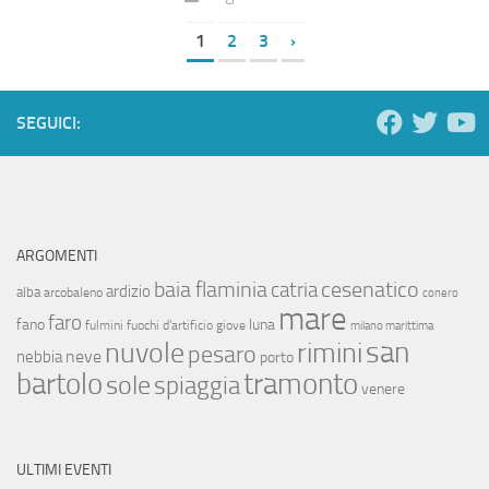
1
2
3
›
SEGUICI:
ARGOMENTI
baia flaminia
cesenatico
catria
ardizio
alba
arcobaleno
conero
mare
faro
fano
luna
fulmini
fuochi d'artificio
giove
milano marittima
san
nuvole
rimini
pesaro
neve
nebbia
porto
bartolo
tramonto
sole
spiaggia
venere
ULTIMI EVENTI