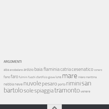
ARGOMENTI
baia flaminia
cesenatico
catria
ardizio
alba
arcobaleno
conero
mare
faro
fano
luna
fulmini
fuochi d'artificio
giove
milano marittima
san
nuvole
rimini
pesaro
neve
nebbia
porto
bartolo
tramonto
sole
spiaggia
venere