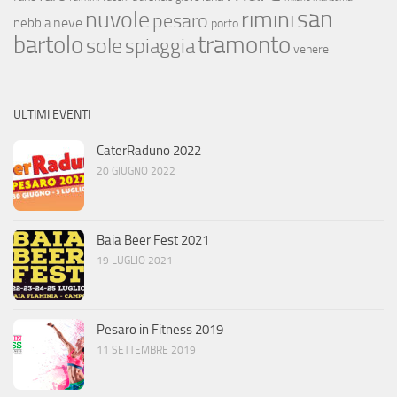
san
nuvole
rimini
pesaro
neve
nebbia
porto
bartolo
tramonto
sole
spiaggia
venere
ULTIMI EVENTI
CaterRaduno 2022
20 GIUGNO 2022
Baia Beer Fest 2021
19 LUGLIO 2021
Pesaro in Fitness 2019
11 SETTEMBRE 2019