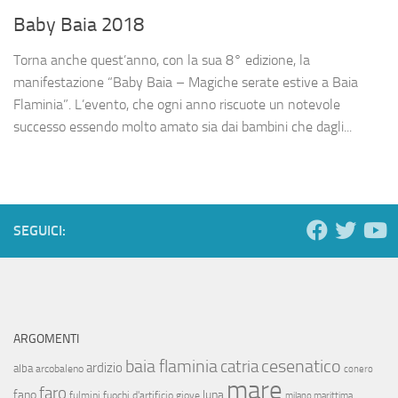
Baby Baia 2018
Torna anche quest’anno, con la sua 8° edizione, la
manifestazione “Baby Baia – Magiche serate estive a Baia
Flaminia”. L’evento, che ogni anno riscuote un notevole
successo essendo molto amato sia dai bambini che dagli...
SEGUICI:
ARGOMENTI
baia flaminia
cesenatico
catria
ardizio
alba
arcobaleno
conero
mare
faro
fano
luna
fulmini
fuochi d'artificio
giove
milano marittima