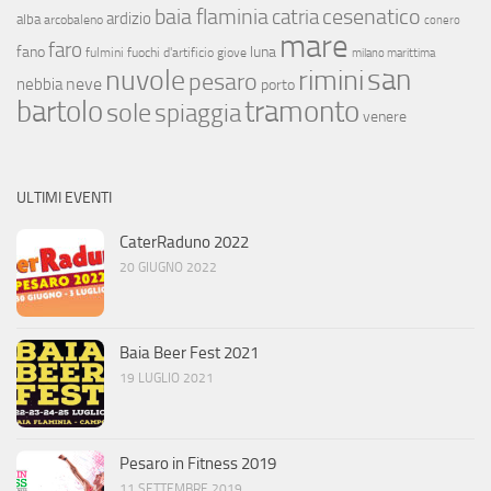
baia flaminia
cesenatico
catria
ardizio
alba
arcobaleno
conero
mare
faro
fano
luna
fulmini
fuochi d'artificio
giove
milano marittima
san
nuvole
rimini
pesaro
neve
nebbia
porto
bartolo
tramonto
sole
spiaggia
venere
ULTIMI EVENTI
CaterRaduno 2022
20 GIUGNO 2022
Baia Beer Fest 2021
19 LUGLIO 2021
Pesaro in Fitness 2019
11 SETTEMBRE 2019