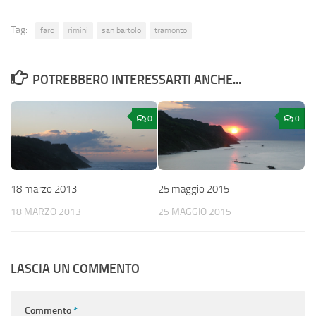
Tag:
faro
rimini
san bartolo
tramonto
POTREBBERO INTERESSARTI ANCHE...
0
0
18 marzo 2013
25 maggio 2015
18 MARZO 2013
25 MAGGIO 2015
LASCIA UN COMMENTO
Commento
*