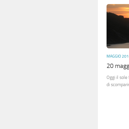
MAGGIO 201
20 magg
Oggi il sole
di scompari