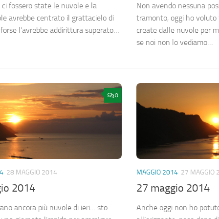
ci fossero state le nuvole e la
Non avendo nessuna possi
sole avrebbe centrato il grattacielo di
tramonto, oggi ho voluto 
 forse l’avrebbe addirittura superato…
create dalle nuvole per m
se noi non lo vediamo…
0
4
28 MAGGIO 2014
MAGGIO 2014
27 MAGGIO 
io 2014
27 maggio 2014
ano ancora più nuvole di ieri… sto
Anche oggi non ho potuto