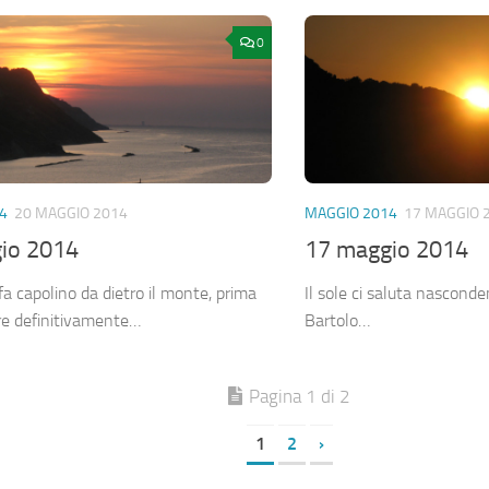
0
4
20 MAGGIO 2014
MAGGIO 2014
17 MAGGIO 
io 2014
17 maggio 2014
 fa capolino da dietro il monte, prima
Il sole ci saluta nasconde
re definitivamente…
Bartolo…
Pagina 1 di 2
1
2
›