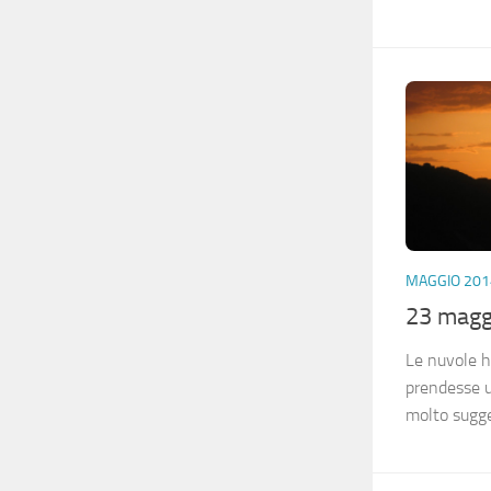
MAGGIO 201
23 magg
Le nuvole h
prendesse un
molto sugg