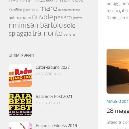
cesenatico
faro
fano
fulmini
fuochi
conero
Se oggi non 
mare
luna
d'artificio
giove
foschia, il 
milano marittima
nuvole
pesaro
neve
Rimini, anzi
nebbia
porto
san bartolo
rimini
sole
tramonto
spiaggia
venere
ULTIMI EVENTI
CaterRaduno 2022
20 GIUGNO 2022
Baia Beer Fest 2021
MAGGIO 201
19 LUGLIO 2021
28 magg
Stasera c’er
Pesaro in Fitness 2019