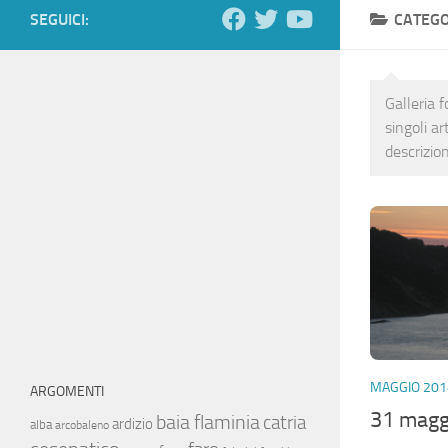
SEGUICI:
CATEGO
Galleria f
singoli ar
descrizion
MAGGIO 201
ARGOMENTI
31 magg
baia flaminia
catria
ardizio
alba
arcobaleno