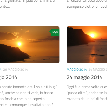
una giornata limpida per ammirare
all’orizzonte: poco dopo d
monto…
scomparso dietro le nuvo
0
4
26 MAGGIO 2014
MAGGIO 2014
24 MAGGIO 
io 2014
24 maggio 2014
potuto immortalare il sole più in giù
Oggi è la prima volta ques
chè, anche se non si vede, in basso
“passa oltre”, anche se 
ran foschia che lo ha coperto
rovinata da un po’ di fosc
te… comunque il risultato non è...