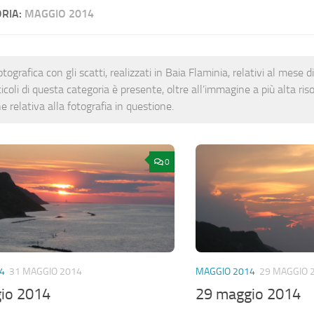
RIA:
MAGGIO 2014
otografica con gli scatti, realizzati in Baia Flaminia, relativi al mese
ticoli di questa categoria è presente, oltre all’immagine a più alta ri
e relativa alla fotografia in questione.
0
4
31 MAGGIO 2014
MAGGIO 2014
29 MAGGIO 
io 2014
29 maggio 2014