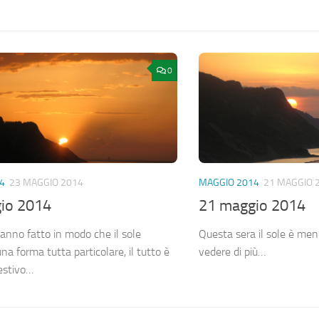
0
4
23 MAGGIO 2014
MAGGIO 2014
21 MAGGIO 
io 2014
21 maggio 2014
anno fatto in modo che il sole
Questa sera il sole è meno 
a forma tutta particolare, il tutto è
vedere di più…
estivo…