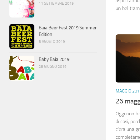
aspettando 
11 SETTEMBRE 2019
un bel tra
Baia Beer Fest 2019 Summer
Edition
8 AGOSTO 2019
Baby Baia 2019
28 GIUGNO 2019
MAGGIO 201
26 magg
Oggi non ho 
di così, per
c’era una g
completamen