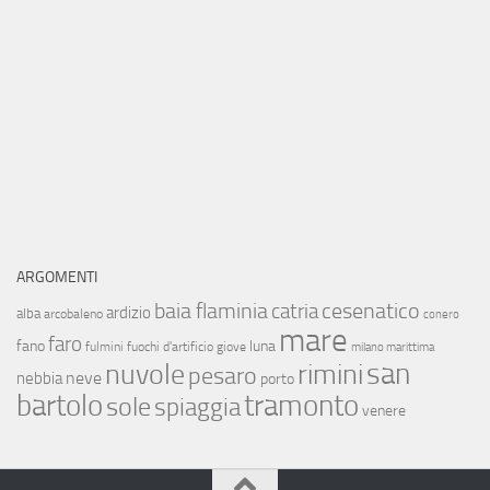
ARGOMENTI
baia flaminia
cesenatico
catria
ardizio
alba
arcobaleno
conero
mare
faro
fano
luna
fulmini
fuochi d'artificio
giove
milano marittima
san
nuvole
rimini
pesaro
neve
nebbia
porto
bartolo
tramonto
sole
spiaggia
venere