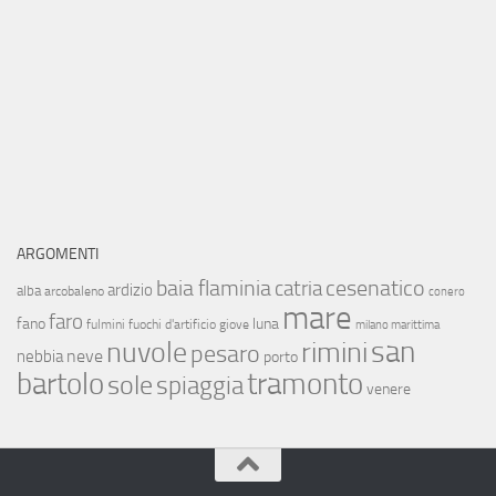
ARGOMENTI
baia flaminia
cesenatico
catria
ardizio
alba
arcobaleno
conero
mare
faro
fano
luna
fulmini
fuochi d'artificio
giove
milano marittima
san
nuvole
rimini
pesaro
neve
nebbia
porto
bartolo
tramonto
sole
spiaggia
venere