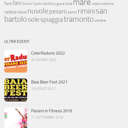
mare
faro
fano
luna
fulmini
fuochi d'artificio
giove
milano marittima
san
nuvole
rimini
pesaro
neve
nebbia
porto
bartolo
tramonto
sole
spiaggia
venere
ULTIMI EVENTI
CaterRaduno 2022
20 GIUGNO 2022
Baia Beer Fest 2021
19 LUGLIO 2021
Pesaro in Fitness 2019
11 SETTEMBRE 2019