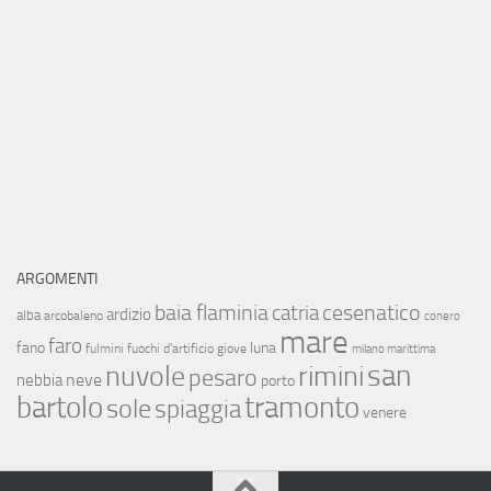
ARGOMENTI
baia flaminia
cesenatico
catria
ardizio
alba
arcobaleno
conero
mare
faro
fano
luna
fulmini
fuochi d'artificio
giove
milano marittima
san
nuvole
rimini
pesaro
neve
nebbia
porto
bartolo
tramonto
sole
spiaggia
venere