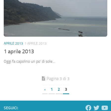
APRILE 2013
1 APRILE 2013
1 aprile 2013
Oggi fa capolino un po’ di sole…
Pagina 3 di 3
‹
1
2
3
SEGUICI: