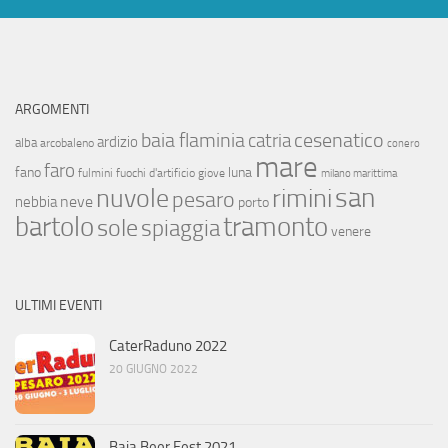
ARGOMENTI
baia flaminia
cesenatico
catria
ardizio
alba
arcobaleno
conero
mare
faro
fano
luna
fulmini
fuochi d'artificio
giove
milano marittima
san
nuvole
rimini
pesaro
neve
nebbia
porto
bartolo
tramonto
sole
spiaggia
venere
ULTIMI EVENTI
CaterRaduno 2022
20 GIUGNO 2022
Baia Beer Fest 2021