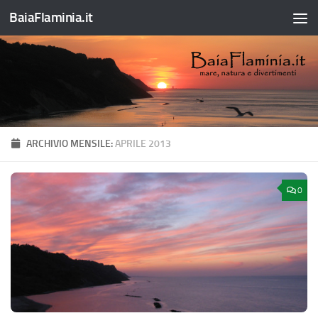
BaiaFlaminia.it
Salta al contenuto
ARCHIVIO MENSILE:
APRILE 2013
0