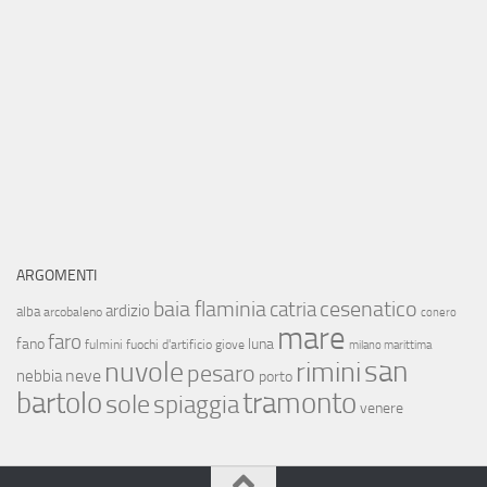
ARGOMENTI
baia flaminia
cesenatico
catria
ardizio
alba
arcobaleno
conero
mare
faro
fano
luna
fulmini
fuochi d'artificio
giove
milano marittima
san
nuvole
rimini
pesaro
neve
nebbia
porto
bartolo
tramonto
sole
spiaggia
venere