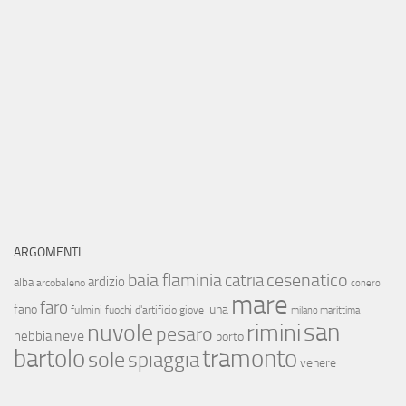
ARGOMENTI
baia flaminia
cesenatico
catria
ardizio
alba
arcobaleno
conero
mare
faro
fano
luna
fulmini
fuochi d'artificio
giove
milano marittima
san
nuvole
rimini
pesaro
neve
nebbia
porto
bartolo
tramonto
sole
spiaggia
venere