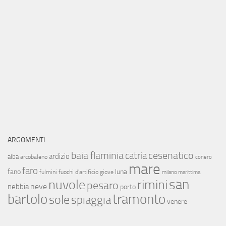
ARGOMENTI
baia flaminia
cesenatico
catria
ardizio
alba
arcobaleno
conero
mare
faro
fano
luna
fulmini
fuochi d'artificio
giove
milano marittima
san
nuvole
rimini
pesaro
neve
nebbia
porto
bartolo
tramonto
sole
spiaggia
venere