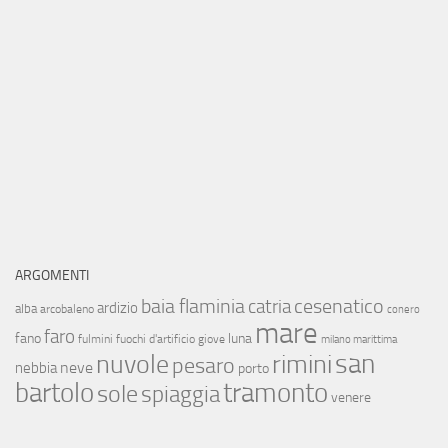
ARGOMENTI
baia flaminia
cesenatico
catria
ardizio
alba
arcobaleno
conero
mare
faro
fano
luna
fulmini
fuochi d'artificio
giove
milano marittima
san
nuvole
rimini
pesaro
neve
nebbia
porto
bartolo
tramonto
sole
spiaggia
venere