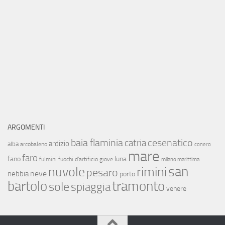
ARGOMENTI
baia flaminia
cesenatico
catria
ardizio
alba
arcobaleno
conero
mare
faro
fano
luna
fulmini
fuochi d'artificio
giove
milano marittima
san
nuvole
rimini
pesaro
neve
nebbia
porto
bartolo
tramonto
sole
spiaggia
venere