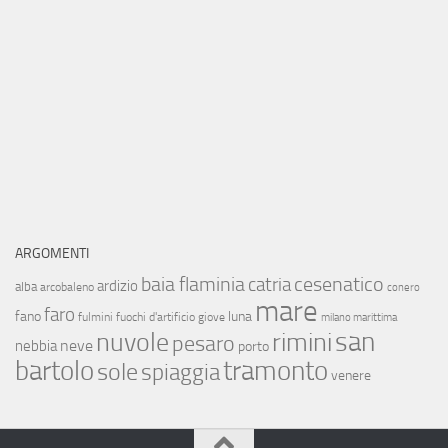
ARGOMENTI
baia flaminia
cesenatico
catria
ardizio
alba
arcobaleno
conero
mare
faro
fano
luna
fulmini
fuochi d'artificio
giove
milano marittima
san
nuvole
rimini
pesaro
neve
nebbia
porto
bartolo
tramonto
sole
spiaggia
venere