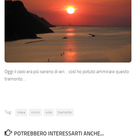
Oggi il cielo era più sereno di ieri… così ho potuto ammirare questo
tramonto…
Tag:
mare
rimini
sole
tramonto
POTREBBERO INTERESSARTI ANCHE...