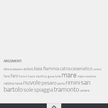
ARGOMENTI
baia flaminia
cesenatico
catria
ardizio
alba
arcobaleno
conero
mare
faro
fano
luna
fulmini
fuochi d'artificio
giove
milano marittima
san
nuvole
rimini
pesaro
neve
nebbia
porto
bartolo
tramonto
sole
spiaggia
venere