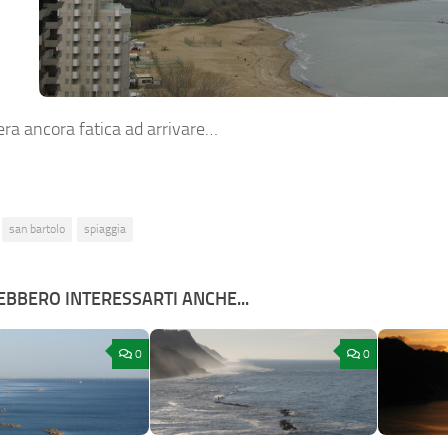
ra ancora fatica ad arrivare…
san bartolo
spiaggia
BBERO INTERESSARTI ANCHE...
0
0