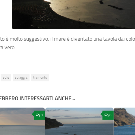
to è molto suggestivo, il mare è diventato una tavola dai color
ra vero…
sole
spiaggia
tramonto
BBERO INTERESSARTI ANCHE...
0
0