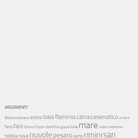
ARGOMENTI
baia flaminia
cesenatico
catria
ardizio
alba
arcobaleno
conero
mare
faro
fano
luna
fulmini
fuochi d'artificio
giove
milano marittima
san
nuvole
rimini
pesaro
neve
nebbia
porto