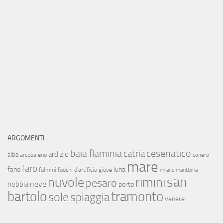
ARGOMENTI
baia flaminia
cesenatico
catria
ardizio
alba
arcobaleno
conero
mare
faro
fano
luna
fulmini
fuochi d'artificio
giove
milano marittima
san
nuvole
rimini
pesaro
neve
nebbia
porto
bartolo
tramonto
sole
spiaggia
venere