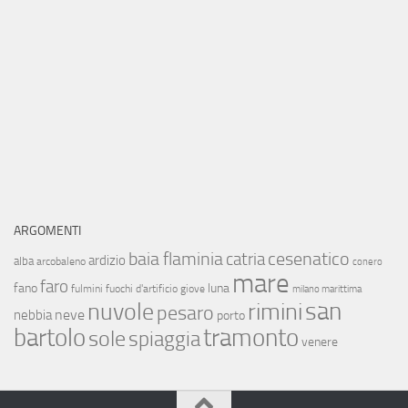
ARGOMENTI
baia flaminia
cesenatico
catria
ardizio
alba
arcobaleno
conero
mare
faro
fano
luna
fulmini
fuochi d'artificio
giove
milano marittima
san
nuvole
rimini
pesaro
neve
nebbia
porto
bartolo
tramonto
sole
spiaggia
venere