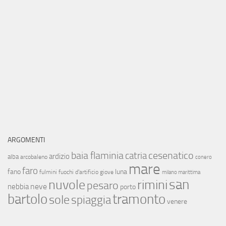
ARGOMENTI
baia flaminia
cesenatico
catria
ardizio
alba
arcobaleno
conero
mare
faro
fano
luna
fulmini
fuochi d'artificio
giove
milano marittima
san
nuvole
rimini
pesaro
neve
nebbia
porto
bartolo
tramonto
sole
spiaggia
venere