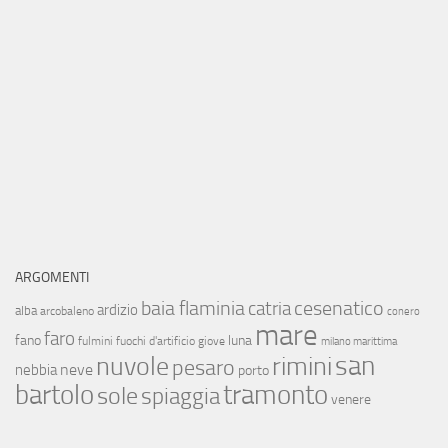
ARGOMENTI
baia flaminia
cesenatico
catria
ardizio
alba
arcobaleno
conero
mare
faro
fano
luna
fulmini
fuochi d'artificio
giove
milano marittima
san
nuvole
rimini
pesaro
neve
nebbia
porto
bartolo
tramonto
sole
spiaggia
venere