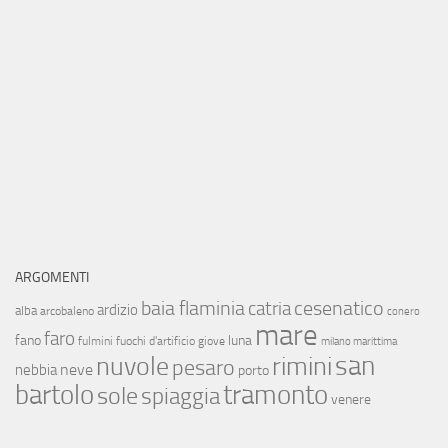
ARGOMENTI
baia flaminia
cesenatico
catria
ardizio
alba
arcobaleno
conero
mare
faro
fano
luna
fulmini
fuochi d'artificio
giove
milano marittima
san
nuvole
rimini
pesaro
neve
nebbia
porto
bartolo
tramonto
sole
spiaggia
venere