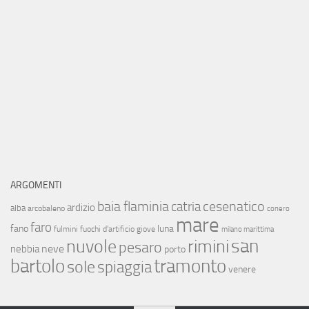
ARGOMENTI
baia flaminia
cesenatico
catria
ardizio
alba
arcobaleno
conero
mare
faro
fano
luna
fulmini
fuochi d'artificio
giove
milano marittima
san
nuvole
rimini
pesaro
neve
nebbia
porto
bartolo
tramonto
sole
spiaggia
venere