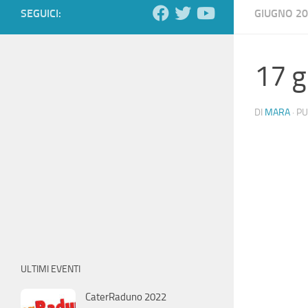
SEGUICI:
GIUGNO 2
17 g
DI
MARA
· P
ULTIMI EVENTI
CaterRaduno 2022