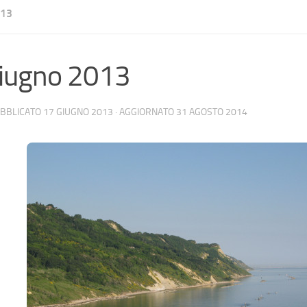
013
iugno 2013
UBBLICATO
17 GIUGNO 2013
· AGGIORNATO
31 AGOSTO 2014