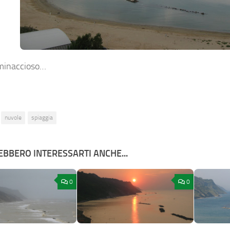
 minaccioso…
nuvole
spiaggia
BBERO INTERESSARTI ANCHE...
0
0