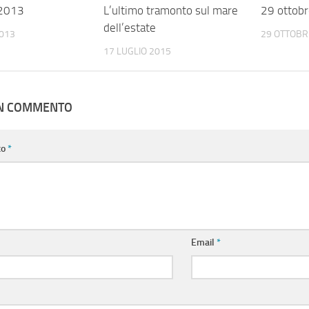
 2013
L’ultimo tramonto sul mare
29 ottob
dell’estate
013
29 OTTOBR
17 LUGLIO 2015
UN COMMENTO
to
*
Email
*