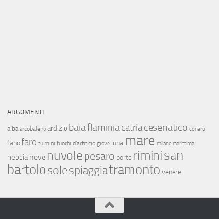
ARGOMENTI
baia flaminia
cesenatico
catria
ardizio
alba
arcobaleno
conero
mare
faro
fano
luna
fulmini
fuochi d'artificio
giove
milano marittima
san
nuvole
rimini
pesaro
neve
nebbia
porto
bartolo
tramonto
sole
spiaggia
venere