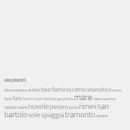
ARGOMENTI
baia flaminia
cesenatico
catria
ardizio
alba
arcobaleno
conero
mare
faro
fano
luna
fulmini
fuochi d'artificio
giove
milano marittima
san
nuvole
rimini
pesaro
neve
nebbia
porto
bartolo
tramonto
sole
spiaggia
venere