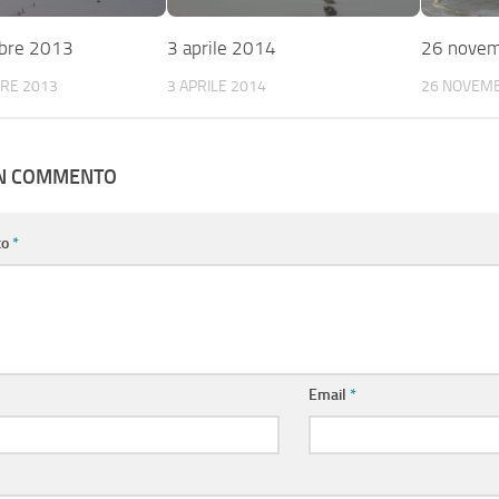
bre 2013
3 aprile 2014
26 nove
RE 2013
3 APRILE 2014
26 NOVEM
UN COMMENTO
to
*
Email
*