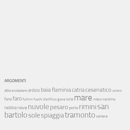
ARGOMENTI
baia flaminia
cesenatico
catria
ardizio
alba
arcobaleno
conero
mare
faro
fano
luna
fulmini
fuochi d'artificio
giove
milano marittima
san
nuvole
rimini
pesaro
neve
nebbia
porto
bartolo
tramonto
sole
spiaggia
venere