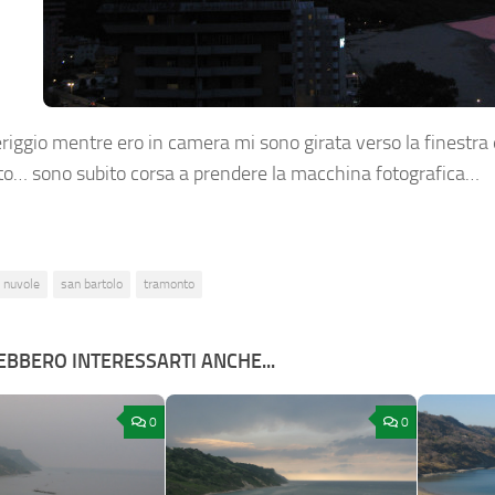
iggio mentre ero in camera mi sono girata verso la finestra
to… sono subito corsa a prendere la macchina fotografica…
nuvole
san bartolo
tramonto
BBERO INTERESSARTI ANCHE...
0
0