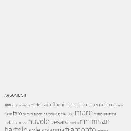
ARGOMENTI
baia flaminia
cesenatico
catria
ardizio
alba
arcobaleno
conero
mare
faro
fano
luna
fulmini
fuochi d'artificio
giove
milano marittima
san
nuvole
rimini
pesaro
neve
nebbia
porto
bartolo
tramonto
sole
spiaggia