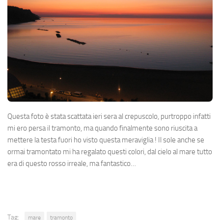
Questa foto è stata scattata ieri sera al crepuscolo, purtroppo infatti
mi ero persa il tramonto, ma quando finalmente sono riuscita a
mettere la testa fuori ho visto questa meraviglia ! Il sole anche se
ormai tramontato mi ha regalato questi colori, dal cielo al mare tutto
era di questo rosso irreale, ma fantastico…
Tag:
mare
tramonto