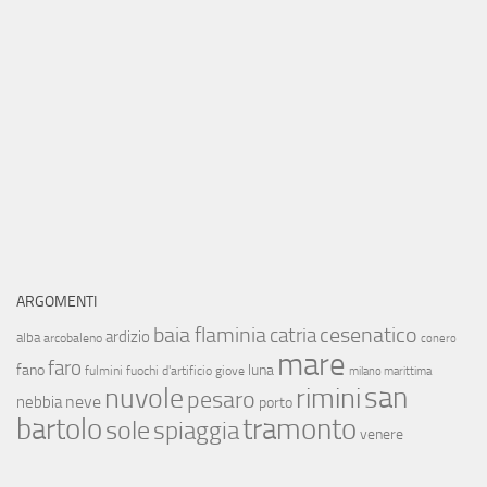
ARGOMENTI
baia flaminia
cesenatico
catria
ardizio
alba
arcobaleno
conero
mare
faro
fano
luna
fulmini
fuochi d'artificio
giove
milano marittima
san
nuvole
rimini
pesaro
neve
nebbia
porto
bartolo
tramonto
sole
spiaggia
venere