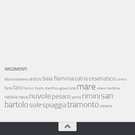
ARGOMENTI
baia flaminia
cesenatico
catria
ardizio
alba
arcobaleno
conero
mare
faro
fano
luna
fulmini
fuochi d'artificio
giove
milano marittima
san
nuvole
rimini
pesaro
neve
nebbia
porto
bartolo
tramonto
sole
spiaggia
venere