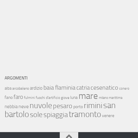
ARGOMENTI
baia flaminia
cesenatico
catria
ardizio
alba
arcobaleno
conero
mare
faro
fano
luna
fulmini
fuochi d'artificio
giove
milano marittima
san
nuvole
rimini
pesaro
neve
nebbia
porto
bartolo
tramonto
sole
spiaggia
venere