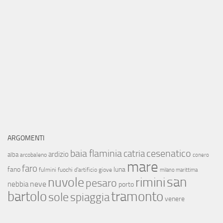
ARGOMENTI
baia flaminia
cesenatico
catria
ardizio
alba
arcobaleno
conero
mare
faro
fano
luna
fulmini
fuochi d'artificio
giove
milano marittima
san
nuvole
rimini
pesaro
neve
nebbia
porto
bartolo
tramonto
sole
spiaggia
venere